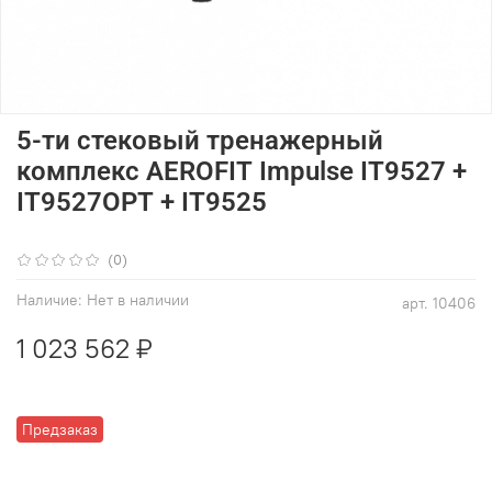
5-ти стековый тренажерный
комплекс AEROFIT Impulse IT9527 +
IT9527OPT + IT9525
(0)
Наличие:
Нет в наличии
арт.
10406
1 023 562 ₽
Предзаказ