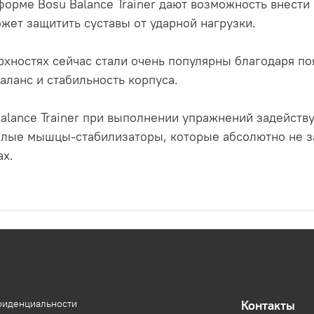
форме Bosu Balance Trainer дают возможность внести
жет защитить суставы от ударной нагрузки.
рхностях сейчас стали очень популярны благодаря п
баланс и стабильность корпуса.
lance Trainer при выполнении упражнений задейств
алые мышцы-стабилизаторы, которые абсолютно не з
ах.
фиденциальности
Контакты