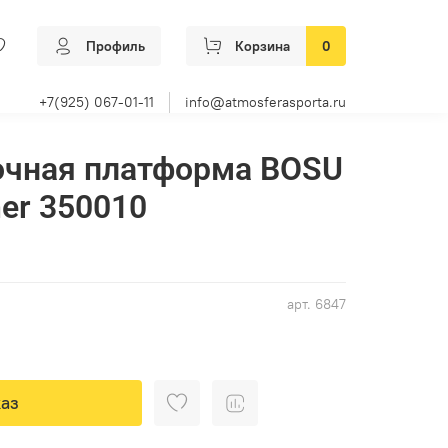
Профиль
Корзина
0
+7(925) 067-01-11
info@atmosferasporta.ru
очная платформа BOSU
ner 350010
арт.
6847
аз