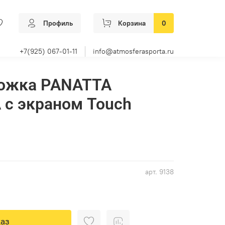
Профиль
Корзина
0
+7(925) 067-01-11
info@atmosferasporta.ru
рожка PANATTA
 с экраном Touch
арт.
9138
аз