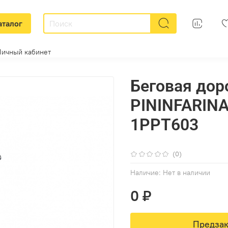
аталог
Личный кабинет
Беговая до
PININFARINA
1PPT603
(0)
Наличие:
Нет в наличии
0 ₽
Предзак