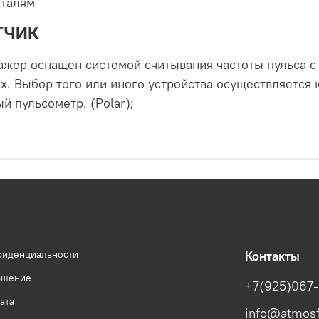
еталям
ТЧИК
ажер оснащен системой считывания частоты пульса 
ах. Выбор того или иного устройства осуществляется
 пульсометр. (Polar);
фиденциальности
Контакты
ашение
+7(925)067-
ата
info@atmosf