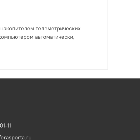
с накопителем телеметрических
 компьютером автоматически,
01-11
erasporta.ru