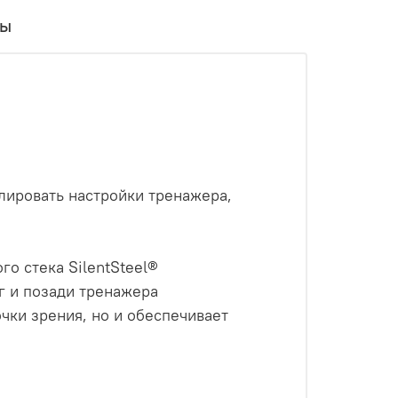
вы
улировать настройки тренажера,
о стека SilentSteel®
г и позади тренажера
чки зрения, но и обеспечивает