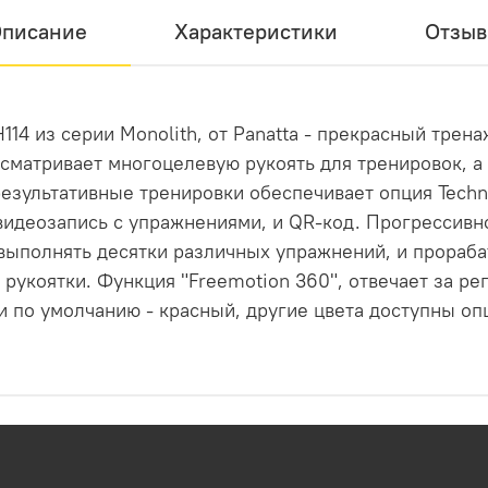
писание
Характеристики
Отзы
4 из серии Monolith, от Panatta - прекрасный трен
усматривает многоцелевую рукоять для тренировок, а
зультативные тренировки обеспечивает опция Technic
видеозапись с упражнениями, и QR-код. Прогрессивн
о выполнять десятки различных упражнений, и прора
укоятки. Функция "Freemotion 360", отвечает за р
и по умолчанию - красный, другие цвета доступны оп