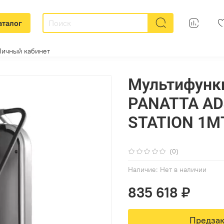
аталог
Личный кабинет
Мультифунк
PANATTA AD
STATION 1M
(0)
Наличие:
Нет в наличии
835 618 ₽
Предзак