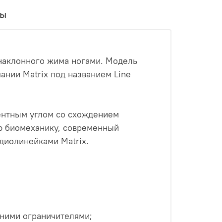
вы
наклонного жима ногами. Модель
нии Matrix под названием Line
гентным углом со схождением
ую биомеханику, современный
рдиолинейками Matrix.
ними ограничителями;