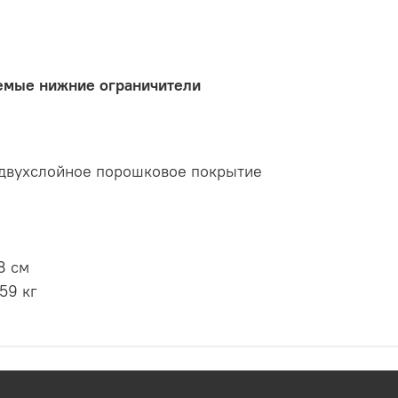
емые нижние ограничители
И
двухслойное порошковое покрытие
8 см
59 кг