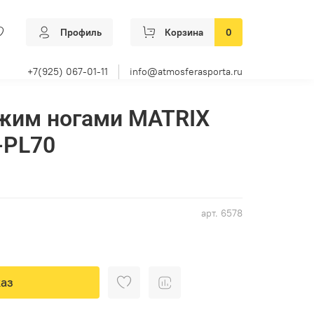
Профиль
Корзина
0
+7(925) 067-01-11
info@atmosferasporta.ru
жим ногами MATRIX
-PL70
арт.
6578
аз