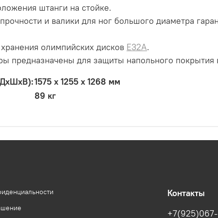
ложения штанги на стойке.
рочности и валики для ног большого диаметра гара
 хранения олимпийских дисков
E32A
.
ы предназначены для защиты напольного покрытия в
(ДxШxВ):
1575 х 1255 х 1268 мм
89 кг
фиденциальности
Контакты
ашение
+7(925)067-