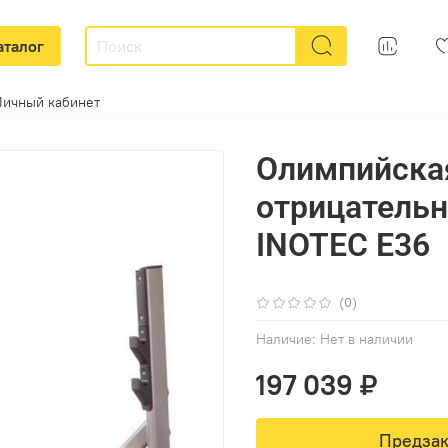
аталог
Личный кабинет
Олимпийска
отрицательн
INOTEC E36
(0)
Наличие:
Нет в наличии
197 039 ₽
Предзак