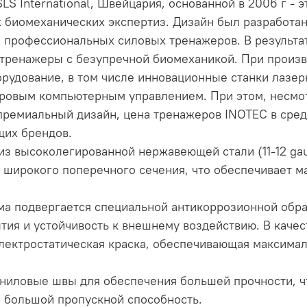
S International, Швейцария, основанной в 2006 г - э
 биомеханических экспертиз. Дизайн был разработ
 профессиональных силовых тренажеров. В результат
тренажеры с безупречной биомеханикой. При произ
рудование, в том числе инновационные станки лазер
фровым компьютерным управлением. При этом, несмот
премиальный дизайн, цена тренажеров INOTEC в сре
щих брендов.
з высоколегированной нержавеющей стали (11-12 gau
 широкого поперечного сечения, что обеспечивает м
а подвергается специальной антикоррозионной обра
тия и устойчивость к внешнему воздействию. В каче
лектростатическая краска, обеспечивающая максимал
ниловые швы для обеспечения большей прочности, ч
с большой пропускной способность.