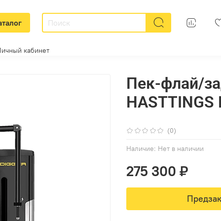
аталог
Личный кабинет
Пек-флай/за
HASTTINGS D
(0)
Наличие:
Нет в наличии
275 300 ₽
Предзак