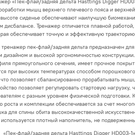
ер «Пек-флай/задняя дельта Hasttings Digger HD00
роработки мышц верхнего плечевого пояса и верхней
 высоте сиденье обеспечивают наилучшую биомехани
 дисбалансе. Тренажер отличается плавной работой
рая обеспечивает точную и эффективную траекторию
тренажер пек-флай/задняя дельта предназначен для
 дизайном и высокой эргономичностью конструкции.
филя прямоугольного сечения, имеет прочное покрыт
сится при высоких температурах способом порошковог
что позволяет сбалансированно прорабатывать мышц
ойство позволяет регулировать стартовую нагрузку, 
вателям с разным уровнем физической подготовки. 
о роста и комплекции обеспечивается за счет много
ка для спины обита высококачественной искусственн
и используется плотный наполнитель, не подверженн
а «Пек-флай/задняя дельта Hasttings Digger HD003-