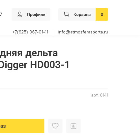
Профиль
Корзина
0
+7(925) 067-01-11
info@atmosferasporta.ru
дняя дельта
igger HD003-1
арт.
8141
аз