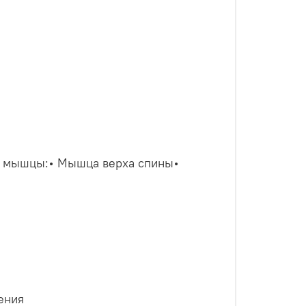
е мышцы:• Мышца верха спины•
ения