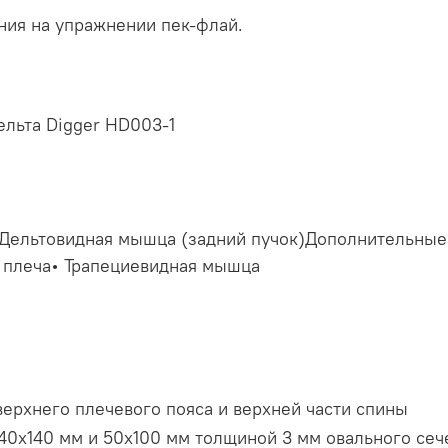
ния на упражнении пек-флай.
ельта Digger HD003-1
Дельтовидная мышца (задний пучок)Дополнительны
плеча• Трапециевидная мышца
ерхнего плечевого пояса и верхней части спины
40х140 мм и 50х100 мм толщиной 3 мм овального сеч