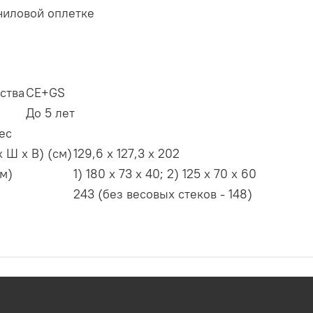
ниловой оплетке
ства
CE+GS
До 5 лет
ес
 Ш х В) (см)
129,6 х 127,3 х 202
см)
1) 180 х 73 х 40; 2) 125 х 70 х 60
243 (без весовых стеков - 148)