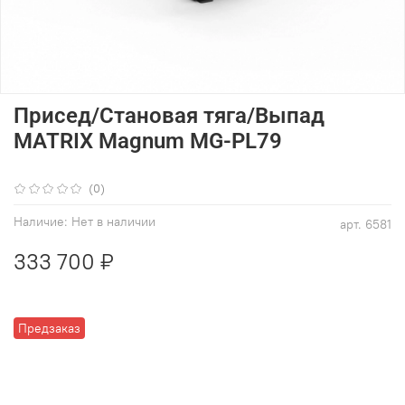
Присед/Становая тяга/Выпад
MATRIX Magnum MG-PL79
(0)
Наличие:
Нет в наличии
арт.
6581
333 700 ₽
Предзаказ