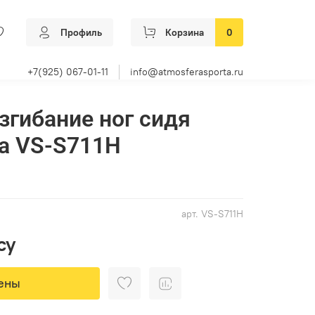
Профиль
Корзина
0
+7(925) 067-01-11
info@atmosferasporta.ru
згибание ног сидя
a VS-S711H
арт.
VS-S711H
су
ены