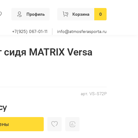
Профиль
Корзина
0
+7(925) 067-01-11
info@atmosferasporta.ru
г сидя MATRIX Versa
арт.
VS-S72P
су
ены