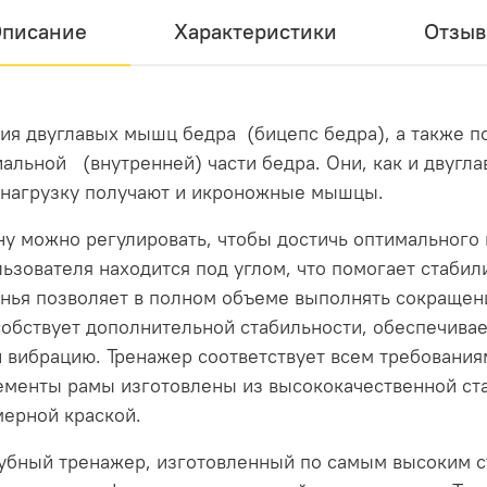
писание
Характеристики
Отзы
ия двуглавых мышц бедра (бицепс бедра), а также 
альной (внутренней) части бедра. Они, как и двугл
о нагрузку получают и икроножные мышцы.
у можно регулировать, чтобы достичь оптимального
льзователя находится под углом, что помогает стаби
енья позволяет в полном объеме выполнять сокраще
обствует дополнительной стабильности, обеспечива
и вибрацию. Тренажер соответствует всем требовани
лементы рамы изготовлены из высококачественной ст
мерной краской.
лубный тренажер, изготовленный по самым высоким с