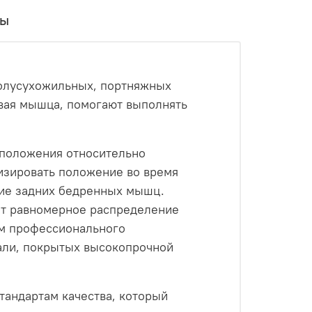
вы
полусухожильных, портняжных
авая мышца, помогают выполнять
 положения относительно
лизировать положение во время
ние задних бедренных мышц.
ет равномерное распределение
ям профессионального
али, покрытых высокопрочной
тандартам качества, который