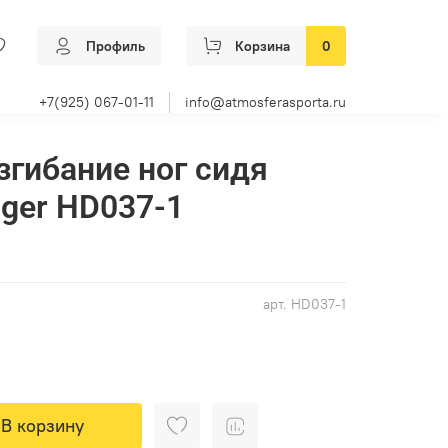
Профиль
Корзина
0
+7(925) 067-01-11
info@atmosferasporta.ru
згибание ног сидя
gger HD037-1
арт.
HD037-1
В корзину