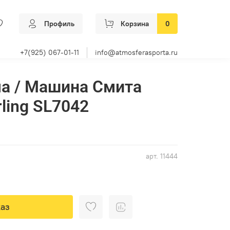
Профиль
Корзина
0
+7(925) 067-01-11
info@atmosferasporta.ru
а / Машина Смита
ling SL7042
арт.
11444
аз