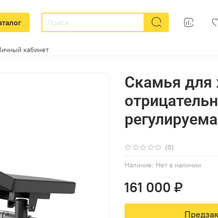
аталог
Личный кабинет
Скамья для
отрицатель
регулируем
(0)
Наличие:
Нет в наличии
161 000 ₽
Предзак