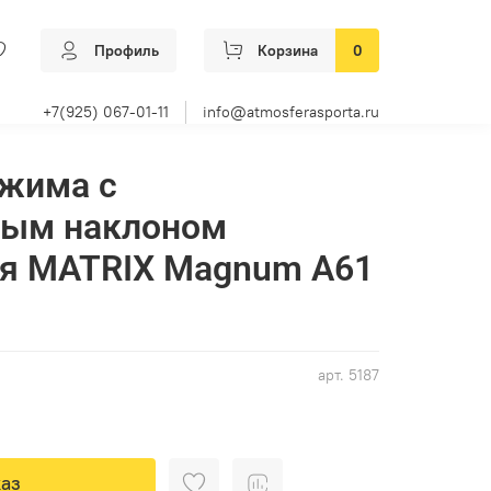
Профиль
Корзина
0
+7(925) 067-01-11
info@atmosferasporta.ru
 жима с
ным наклоном
ая MATRIX Magnum A61
арт.
5187
аз