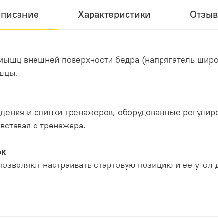
писание
Характеристики
Отзы
мышц внешней поверхности бедра (напрягатель широк
шцы.
дения и спинки тренажеров, оборудованные регулиро
вставая с тренажера.
ок
 позволяют настраивать стартовую позицию и ее угол