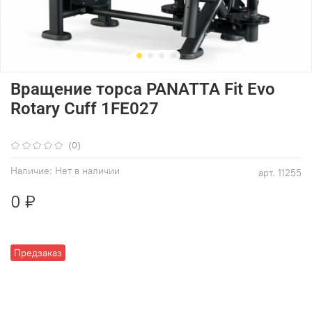
Вращение торса PANATTA Fit Evo
Rotary Cuff 1FE027
(0)
Наличие:
Нет в наличии
арт.
11255
0 ₽
Предзаказ